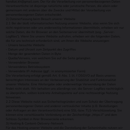
handtat.kh@gmail.com. Der für die Verarbeitung von personenbezogenen Daten
Verantwortliche ist diejenige natürliche oder juristische Person, die allein oder
gemeinsam mit anderen über die Zwecke und Mittel der Verarbeitung von
personenbezogenen Daten entscheidet.
2) Datenerfassung beim Besuch unserer Website
2.1 Bei der bloß informatorischen Nutzung unserer Website, also wenn Sie sich
nicht registrieren oder uns anderweitig Informationen übermitteln, erheben wir nur
solche Daten, die Ihr Browser an den Seitenserver übermittelt (sog. „Server-
Logfiles“). Wenn Sie unsere Website aufrufen, erheben wir die folgenden Daten,
die für uns technisch erforderlich sind, um Ihnen die Website anzuzeigen:
- Unsere besuchte Website
- Datum und Uhrzeit zum Zeitpunkt des Zugriffes
- Menge der gesendeten Daten in Byte
- Quelle/Verweis, von welchem Sie auf die Seite gelangten
- Verwendeter Browser
- Verwendetes Betriebssystem
- Verwendete IP-Adresse (ggf.: in anonymisierter Form)
Die Verarbeitung erfolgt gemäß Art. 6 Abs. 1 lit. f DSGVO auf Basis unseres
berechtigten Interesses an der Verbesserung der Stabilität und Funktionalität
unserer Website. Eine Weitergabe oder anderweitige Verwendung der Daten
findet nicht statt. Wir behalten uns allerdings vor, die Server-Logfiles nachträglich
zu überprüfen, sollten konkrete Anhaltspunkte auf eine rechtswidrige Nutzung
hinweisen.
2.2 Diese Website nutzt aus Sicherheitsgründen und zum Schutz der Übertragung
personenbezogener Daten und anderer vertraulicher Inhalte (z.B. Bestellungen
oder Anfragen an den Verantwortlichen) eine SSL-bzw. TLS-Verschlüsselung. Sie
können eine verschlüsselte Verbindung an der Zeichenfolge „https://“ und dem
Schloss-Symbol in Ihrer Browserzeile erkennen.
3) Hosting & Content-Delivery-Network
Für das Hosting unserer Website und die Darstellung der Seiteninhalte nutzen wir