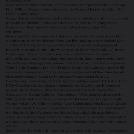
9.3 Google Maps
Diese Webseite nutzt einen Online-Kartendienst des folgenden Anbieters: Google
Maps (API) von Google Ireland Limited, Gordon House, 4 Barrow St, Dublin, D04
E5W5, Irland (“Google”).
Google Maps ist ein Webdienst zur Darstellung von interaktiven (Land-)Karten, um
geographische Informationen visuell darzustellen. Über die Nutzung dieses
Dienstes wird Ihnen unser Standort angezeigt und eine etwaige Anfahrt
erleichtert.
Bereits beim Aufrufen derjenigen Unterseiten, in die die Karte von Google Maps
eingebunden ist, werden Informationen über Ihre Nutzung unserer Website (wie
z.B. Ihre IP-Adresse) an Server von Google übertragen und dort gespeichert,
hierbei kann es auch zu einer Übermittlung an die Server der Google LLC. in den
USA kommen. Dies erfolgt unabhängig davon, ob Google ein Nutzerkonto
bereitstellt, über das Sie eingeloggt sind oder ob ein Nutzerkonto besteht. Wenn
Sie bei Google eingeloggt sind, werden Ihre Daten direkt Ihrem Konto zugeordnet.
Wenn Sie die Zuordnung mit Ihrem Profil bei Google nicht wünschen, müssen Sie
sich vor Aktivierung des Buttons ausloggen. Google speichert Ihre Daten (selbst
für nicht eingeloggte Nutzer) als Nutzungsprofile und wertet diese aus.
Die Erhebung, Speicherung und die Auswertung erfolgen gemäß Art. 6 Abs. 1 lit. f
DSGVO auf Basis des berechtigten Interesses von Google an der Einblendung
personalisierter Werbung, Marktforschung und/oder der bedarfsgerechten
Gestaltung von Google-Websites. Ihnen steht ein Widerspruchsrecht gegen die
Bildung dieser Nutzerprofile zu, wobei Sie sich für dessen Ausübung an Google
wenden müssen. Wenn Sie mit der künftigen Übermittlung Ihrer Daten an Google
im Rahmen der Nutzung von Google Maps nicht einverstanden sind, besteht auch
die Möglichkeit, den Webdienst von Google Maps vollständig zu deaktivieren,
indem Sie die Anwendung JavaScript in Ihrem Browser ausschalten. Google Maps
und damit auch die Kartenanzeige auf dieser Internetseite kann dann nicht genutzt
werden.
Soweit rechtlich erforderlich, haben wir zur vorstehend dargestellten Verarbeitung