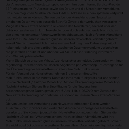
Nutzung Ihrer personenbezogenen Daten gemäß Art. 6 Abs. 1 lit. a DSGVO. Bei
der Anmeldung zum Newsletter speichern wir Ihre vom Internet Service-Provider
(ISP) eingetragene IP-Adresse sowie das Datum und die Uhrzeit der Anmeldung,
um einen möglichen Missbrauch Ihrer E-Mail- Adresse zu einem späteren Zeitpunkt
nachvollziehen zu können. Die von uns bei der Anmeldung zum Newsletter
erhobenen Daten werden ausschließlich für Zwecke der werblichen Ansprache im
Wege des Newsletters benutzt. Sie können den Newsletter jederzeit über den
dafür vorgesehenen Link im Newsletter oder durch entsprechende Nachricht an
den eingangs genannten Verantwortlichen abbestellen. Nach erfolgter Abmeldung
wird Ihre E-Mailadresse unverzüglich in unserem Newsletter-Verteiler gelöscht,
soweit Sie nicht ausdrücklich in eine weitere Nutzung Ihrer Daten eingewilligt
haben oder wir uns eine darüberhinausgehende Datenverwendung vorbehalten,
die gesetzlich erlaubt ist und über die wir Sie in dieser Erklärung informieren.
7.2 WhatsApp-Newsletter
Wenn Sie sich zu unserem WhatsApp-Newsletter anmelden, übersenden wir Ihnen
regelmäßig Informationen zu unseren Angeboten per WhatsApp. Pflichtangabe für
die Übersendung des Newsletters ist allein Ihre Mobilfunknummer.
Für den Versand des Newsletters nehmen Sie unsere mitgeteilte
Mobilfunknummer in die Adress-Kontakte Ihres Mobilfunkgeräts auf und senden
uns die Nachricht „Start“ per WhatsApp. Mit der Übersendung dieser WhatsApp-
Nachricht erteilen Sie uns Ihre Einwilligung für die Nutzung Ihrer
personenbezogenen Daten gemäß Art. 6 Abs. 1 lit. a DSGVO zum Zwecke der
Newsletteübersendung. Wir nehmen Sie sodann in unseren Newsletter-Verteiler
auf.
Die von uns bei der Anmeldung zum Newsletter erhobenen Daten werden
ausschließlich für Zwecke der werblichen Ansprache im Wege des Newsletters
verarbeitet. Sie können jederzeit den Newsletter abmelden, indem Sie uns die
Nachricht „Stop“ per WhatsApp senden. Nach erfolgter Abmeldung wird Ihre
Mobilfunknummer unverzüglich in unserem Newsletter-Verteiler gelöscht, soweit
Sie nicht ausdrücklich in eine weitere Nutzung Ihrer Daten eingewilligt haben oder