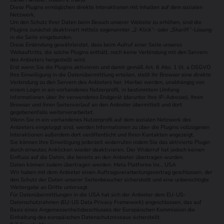
Diese Plugins ermöglichen direkte Interaktionen mit Inhalten auf dem sozialen
Netzwerk.
Um den Schutz Ihrer Daten beim Besuch unserer Website zu erhöhen, sind die
Plugins zunächst deaktiviert mittels sogenannter „2-Klick“- oder „Shariff“-Lösung
in die Seite eingebunden.
Diese Einbindung gewährleistet, dass beim Aufruf einer Seite unseres
Webauftritts, die solche Plugins enthält, noch keine Verbindung mit den Servern
des Anbieters hergestellt wird.
Erst wenn Sie die Plugins aktivieren und damit gemäß Art. 6 Abs. 1 lit. a DSGVO
Ihre Einwilligung in die Datenübermittlung erteilen, stellt Ihr Browser eine direkte
Verbindung zu den Servern des Anbieters her. Hierbei werden, unabhängig von
einem Login in ein vorhandenes Nutzerprofil, in bestimmtem Umfang
Informationen über Ihr verwendetes Endgerät (darunter Ihre IP-Adresse), Ihren
Browser und Ihren Seitenverlauf an den Anbieter übermittelt und dort
gegebenenfalls weiterverarbeitet.
Wenn Sie in ein vorhandenes Nutzerprofil auf dem sozialen Netzwerk des
Anbieters eingeloggt sind, werden Informationen zu über die Plugins vollzogenen
Interaktionen außerdem dort veröffentlicht und Ihren Kontakten angezeigt.
Sie können Ihre Einwilligung jederzeit widerrufen indem Sie das aktivierte Plugin
durch erneutes Anklicken wieder deaktivieren. Der Widerruf hat jedoch keinen
Einfluss auf die Daten, die bereits an den Anbieter übertragen wurden.
Daten können zudem übertragen werden: Meta Platforms Inc., USA
Wir haben mit dem Anbieter einen Auftragsverarbeitungsvertrag geschlossen, der
den Schutz der Daten unserer Seitenbesucher sicherstellt und eine unberechtigte
Weitergabe an Dritte untersagt.
Für Datenübermittlungen in die USA hat sich der Anbieter dem EU-US-
Datenschutzrahmen (EU-US Data Privacy Framework) angeschlossen, das auf
Basis eines Angemessenheitsbeschlusses der Europäischen Kommission die
Einhaltung des europäischen Datenschutzniveaus sicherstellt.