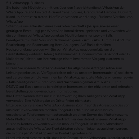
5.1 WhatsApp-Business
Sie haben die Möglichkeit, mit uns über den Nachrichtendienst WhatsApp der
WhatsApp Ireland Limited, 4 Grand Canal Square, Grand Canal Harbour, Dublin 2,
Irland, in Kontakt zu treten. Hierfür verwenden wir die sog. „Business-Version“ von
WhatsApp.
Sofern Sie uns anlässlich eines konkreten Geschäfts (beispielsweise einer
getätigten Bestellung) per WhatsApp kontaktieren, speichern und verwenden wir
die von Ihnen bei WhatsApp genutzte Mobilfunknummer sowie – falls
bereitgestellt – Ihren Vor- und Nachnamen gemäß Art. 6 Abs. 1 lit. b. DSGVO zur
Bearbeitung und Beantwortung Ihres Anliegens. Auf Basis derselben
Rechtsgrundlage werden wir Sie per WhatsApp gegebenenfalls um die
Bereitstellung weiterer Daten (Bestellnummer, Kundennummer, Anschrift oder E-
Mailadresse) bitten, um Ihre Anfrage einem bestimmten Vorgang zuordnen zu
können.
Nutzen Sie unseren WhatsApp-Kontakt für allgemeine Anfragen (etwa zum
Leistungsspektrum, zu Verfügbarkeiten oder zu unserem Internetauftritt) speichern
und verwenden wir die von Ihnen bei WhatsApp genutzte Mobilfunknummer sowie
– falls bereitgestellt – Ihren Vor- und Nachnamen gemäß Art. 6 Abs. 1 lit. f
DSGVO auf Basis unseres berechtigten Interesses an der effizienten und zeitnahen
Bereitstellung der gewünschten Informationen.
Ihre Daten werden stets nur zur Beantwortung Ihres Anliegens per WhatsApp
verwendet. Eine Weitergabe an Dritte findet nicht statt.
Bitte beachten Sie, dass WhatsApp Business Zugriff auf das Adressbuch des von
uns hierfür verwendeten mobilen Endgeräts erhält und im Adressbuch
gespeicherte Telefonnummern automatisch an einen Server des Mutterkonzerns
Meta Platforms Inc. in den USA überträgt. Für den Betrieb unseres WhatsApp-
Business-Kontos verwenden wir ein mobiles Endgerät, in dessen Adressbuch
ausschließlich die WhatsApp-Kontaktdaten solcher Nutzer gespeichert werden,
die mit uns per WhatsApp auch in Kontakt getreten sind.
Hierdurch wird sichergestellt, dass jede Person, deren WhatsApp- Kontaktdaten in