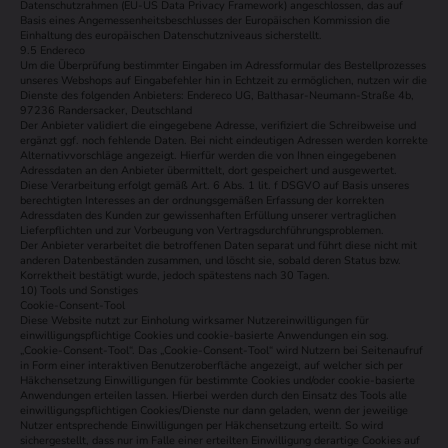
Datenschutzrahmen (EU-US Data Privacy Framework) angeschlossen, das auf
Basis eines Angemessenheitsbeschlusses der Europäischen Kommission die
Einhaltung des europäischen Datenschutzniveaus sicherstellt.
9.5 Endereco
Um die Überprüfung bestimmter Eingaben im Adressformular des Bestellprozesses
unseres Webshops auf Eingabefehler hin in Echtzeit zu ermöglichen, nutzen wir die
Dienste des folgenden Anbieters: Endereco UG, Balthasar-Neumann-Straße 4b,
97236 Randersacker, Deutschland
Der Anbieter validiert die eingegebene Adresse, verifiziert die Schreibweise und
ergänzt ggf. noch fehlende Daten. Bei nicht eindeutigen Adressen werden korrekte
Alternativvorschläge angezeigt. Hierfür werden die von Ihnen eingegebenen
Adressdaten an den Anbieter übermittelt, dort gespeichert und ausgewertet.
Diese Verarbeitung erfolgt gemäß Art. 6 Abs. 1 lit. f DSGVO auf Basis unseres
berechtigten Interesses an der ordnungsgemäßen Erfassung der korrekten
Adressdaten des Kunden zur gewissenhaften Erfüllung unserer vertraglichen
Lieferpflichten und zur Vorbeugung von Vertragsdurchführungsproblemen.
Der Anbieter verarbeitet die betroffenen Daten separat und führt diese nicht mit
anderen Datenbeständen zusammen, und löscht sie, sobald deren Status bzw.
Korrektheit bestätigt wurde, jedoch spätestens nach 30 Tagen.
10) Tools und Sonstiges
Cookie-Consent-Tool
Diese Website nutzt zur Einholung wirksamer Nutzereinwilligungen für
einwilligungspflichtige Cookies und cookie-basierte Anwendungen ein sog.
„Cookie-Consent-Tool“. Das „Cookie-Consent-Tool“ wird Nutzern bei Seitenaufruf
in Form einer interaktiven Benutzeroberfläche angezeigt, auf welcher sich per
Häkchensetzung Einwilligungen für bestimmte Cookies und/oder cookie-basierte
Anwendungen erteilen lassen. Hierbei werden durch den Einsatz des Tools alle
einwilligungspflichtigen Cookies/Dienste nur dann geladen, wenn der jeweilige
Nutzer entsprechende Einwilligungen per Häkchensetzung erteilt. So wird
sichergestellt, dass nur im Falle einer erteilten Einwilligung derartige Cookies auf