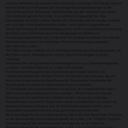
unserem Adressbuch gespeichert sind, bereits bei erstmaliger Nutzung der App auf
seinem Gerät durch Akzeptanz der WhatsApp-Nutzungsbedingungen in die
Übermittlung seiner WhatsApp-Telefonnummer aus den Adressbüchern seiner
Chat-Kontakte gemäß Art. 6 Abs. 1 lit. a DSGVO eingewilligt hat. Eine
Übermittlung von Daten solcher Nutzer, die WhatsApp nicht verwenden und/oder
uns nicht über WhatsApp kontaktiert haben, wird insofern ausgeschlossen.
Zweck und Umfang der Datenerhebung und die weitere Verarbeitung und Nutzung
der Daten durch WhatsApp sowie Ihre diesbezüglichen Rechte und
Einstellungsmöglichkeiten zum Schutz Ihrer Privatsphäre entnehmen Sie bitte den
Datenschutzhinweisen von WhatsApp: https://www.whatsapp.com/legal/?
eea=1#privacy-policy
Wir haben mit dem Anbieter einen Auftragsverarbeitungsvertrag geschlossen, der
die Daten unserer Seitenbesucher schützt und eine Weitergabe an Dritte
untersagt.
Im Rahmen der oben genannten Verarbeitungen kann es zu Datenübertragungen
an Server von Meta Platforms Inc. in den USA kommen.
Für Datenübermittlungen in die USA hat sich der Anbieter dem EU-US-
Datenschutzrahmen (EU-US Data Privacy Framework) angeschlossen, das auf
Basis eines Angemessenheitsbeschlusses der Europäischen Kommission die
Einhaltung des europäischen Datenschutzniveaus sicherstellt.
5.2 Im Rahmen der Kontaktaufnahme mit uns (z.B. per Kontaktformular oder E-
Mail) werden personenbezogene Daten erhoben. Welche Daten im Falle der
Nutzung eines Kontaktformulars erhoben werden, ist aus dem jeweiligen
Kontaktformular ersichtlich. Diese Daten werden ausschließlich zum Zweck der
Beantwortung Ihres Anliegens bzw. für die Kontaktaufnahme und die damit
verbundene technische Administration gespeichert und verwendet.
Rechtsgrundlage für die Verarbeitung dieser Daten ist unser berechtigtes Interesse
an der Beantwortung Ihres Anliegens gemäß Art. 6 Abs. 1 lit. f DSGVO. Zielt Ihre
Kontaktierung auf den Abschluss eines Vertrages ab, so ist zusätzliche
Rechtsgrundlage für die Verarbeitung Art. 6 Abs. 1 lit. b DSGVO. Ihre Daten