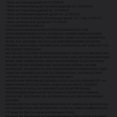
- Recht auf Löschung gemäß Art. 17 DSGVO;
- Recht auf Einschränkung der Verarbeitung gemäß Art. 18 DSGVO;
- Recht auf Unterrichtung gemäß Art. 19 DSGVO;
- Recht auf Datenübertragbarkeit gemäß Art. 20 DSGVO;
- Recht auf Widerruf erteilter Einwilligungen gemäß Art. 7 Abs. 3 DSGVO;
- Recht auf Beschwerde gemäß Art. 77 DSGVO.
11.2 WIDERSPRUCHSRECHT
WENN WIR IM RAHMEN EINER INTERESSENABWÄGUNG IHRE
PERSONENBEZOGENEN DATEN AUFGRUND UNSERES ÜBERWIEGENDEN
BERECHTIGTEN INTERESSES VERARBEITEN, HABEN SIE DAS JEDERZEITIGE
RECHT, AUS GRÜNDEN, DIE SICH AUS IHRER BESONDEREN SITUATION
ERGEBEN, GEGEN DIESE VERARBEITUNG WIDERSPRUCH MIT WIRKUNG FÜR
DIE ZUKUNFT EINZULEGEN.
MACHEN SIE VON IHREM WIDERSPRUCHSRECHT GEBRAUCH, BEENDEN WIR
DIE VERARBEITUNG DER BETROFFENEN DATEN. EINE WEITERVERARBEITUNG
BLEIBT ABER VORBEHALTEN, WENN WIR ZWINGENDE SCHUTZWÜRDIGE
GRÜNDE FÜR DIE VERARBEITUNG NACHWEISEN KÖNNEN, DIE IHRE
INTERESSEN, GRUNDRECHTE UND GRUNDFREIHEITEN ÜBERWIEGEN, ODER
WENN DIE VERARBEITUNG DER GELTENDMACHUNG, AUSÜBUNG ODER
VERTEIDIGUNG VON RECHTSANSPRÜCHEN DIENT.
WERDEN IHRE PERSONENBEZOGENEN DATEN VON UNS VERARBEITET, UM
DIREKTWERBUNG ZU BETREIBEN, HABEN SIE DAS RECHT, JEDERZEIT
WIDERSPRUCH GEGEN DIE VERARBEITUNG SIE BETREFFENDER
PERSONENBEZOGENER DATEN ZUM ZWECKE DERARTIGER WERBUNG
EINZULEGEN. SIE KÖNNEN DEN WIDERSPRUCH WIE OBEN BESCHRIEBEN
AUSÜBEN.
MACHEN SIE VON IHREM WIDERSPRUCHSRECHT GEBRAUCH, BEENDEN WIR
DIE VERARBEITUNG DER BETROFFENEN DATEN ZU DIREKTWERBEZWECKEN.
12) Dauer der Speicherung personenbezogener Daten
Die Dauer der Speicherung von personenbezogenen Daten bemisst sich anhand