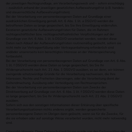
der jeweiligen Rechtsgrundlage, am Verarbeitungszweck und – sofern einschlägig
– zusätzlich anhand der jeweiligen gesetzlichen Aufbewahrungsfrist (z.B. handels-
und steuerrechtliche Aufbewahrungsfristen).
Bei der Verarbeitung von personenbezogenen Daten auf Grundlage einer
ausdrücklichen Einwilligung gemäß Art. 6 Abs. 1 lit. a DSGVO werden die
betroffenen Daten so lange gespeichert, bis Sie Ihre Einwilligung widerrufen.
Existieren gesetzliche Aufbewahrungsfristen für Daten, die im Rahmen
rechtsgeschäftlicher bzw. rechtsgeschäftsähnlicher Verpflichtungen auf der
Grundlage von Art. 6 Abs. 1 lit. b DSGVO verarbeitet werden, werden diese
Daten nach Ablauf der Aufbewahrungsfristen routinemäßig gelöscht, sofern sie
nicht mehr zur Vertragserfüllung oder Vertragsanbahnung erforderlich sind
und/oder unsererseits kein berechtigtes Interesse an der Weiterspeicherung
fortbesteht.
Bei der Verarbeitung von personenbezogenen Daten auf Grundlage von Art. 6 Abs.
1 lit. f DSGVO werden diese Daten so lange gespeichert, bis Sie Ihr
Widerspruchsrecht nach Art. 21 Abs. 1 DSGVO ausüben, es sei denn, wir können
zwingende schutzwürdige Gründe für die Verarbeitung nachweisen, die Ihre
Interessen, Rechte und Freiheiten überwiegen, oder die Verarbeitung dient der
Geltendmachung, Ausübung oder Verteidigung von Rechtsansprüchen.
Bei der Verarbeitung von personenbezogenen Daten zum Zwecke der
Direktwerbung auf Grundlage von Art. 6 Abs. 1 lit. f DSGVO werden diese Daten
so lange gespeichert, bis Sie Ihr Widerspruchsrecht nach Art. 21 Abs. 2 DSGVO
ausüben.
Sofern sich aus den sonstigen Informationen dieser Erklärung über spezifische
Verarbeitungssituationen nichts anderes ergibt, werden gespeicherte
personenbezogene Daten im Übrigen dann gelöscht, wenn sie für die Zwecke, für
die sie erhoben oder auf sonstige Weise verarbeitet wurden, nicht mehr notwendig
sind.
Copyright-Hinweis: Diese Datenschutzerklärung wurde von den Fachanwälten der