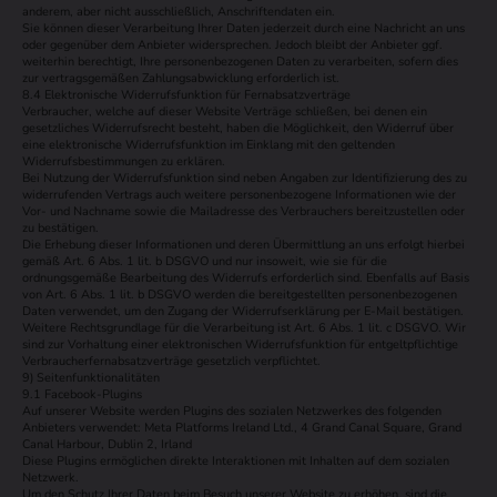
anderem, aber nicht ausschließlich, Anschriftendaten ein.
Sie können dieser Verarbeitung Ihrer Daten jederzeit durch eine Nachricht an uns
oder gegenüber dem Anbieter widersprechen. Jedoch bleibt der Anbieter ggf.
weiterhin berechtigt, Ihre personenbezogenen Daten zu verarbeiten, sofern dies
zur vertragsgemäßen Zahlungsabwicklung erforderlich ist.
8.4 Elektronische Widerrufsfunktion für Fernabsatzverträge
Verbraucher, welche auf dieser Website Verträge schließen, bei denen ein
gesetzliches Widerrufsrecht besteht, haben die Möglichkeit, den Widerruf über
eine elektronische Widerrufsfunktion im Einklang mit den geltenden
Widerrufsbestimmungen zu erklären.
Bei Nutzung der Widerrufsfunktion sind neben Angaben zur Identifizierung des zu
widerrufenden Vertrags auch weitere personenbezogene Informationen wie der
Vor- und Nachname sowie die Mailadresse des Verbrauchers bereitzustellen oder
zu bestätigen.
Die Erhebung dieser Informationen und deren Übermittlung an uns erfolgt hierbei
gemäß Art. 6 Abs. 1 lit. b DSGVO und nur insoweit, wie sie für die
ordnungsgemäße Bearbeitung des Widerrufs erforderlich sind. Ebenfalls auf Basis
von Art. 6 Abs. 1 lit. b DSGVO werden die bereitgestellten personenbezogenen
Daten verwendet, um den Zugang der Widerrufserklärung per E-Mail bestätigen.
Weitere Rechtsgrundlage für die Verarbeitung ist Art. 6 Abs. 1 lit. c DSGVO. Wir
sind zur Vorhaltung einer elektronischen Widerrufsfunktion für entgeltpflichtige
Verbraucherfernabsatzverträge gesetzlich verpflichtet.
9) Seitenfunktionalitäten
9.1 Facebook-Plugins
Auf unserer Website werden Plugins des sozialen Netzwerkes des folgenden
Anbieters verwendet: Meta Platforms Ireland Ltd., 4 Grand Canal Square, Grand
Canal Harbour, Dublin 2, Irland
Diese Plugins ermöglichen direkte Interaktionen mit Inhalten auf dem sozialen
Netzwerk.
Um den Schutz Ihrer Daten beim Besuch unserer Website zu erhöhen, sind die