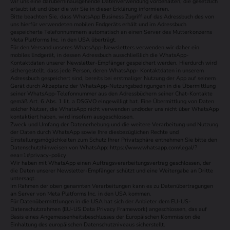
wir uns eine darüberhinausgehende Datenverwendung vorbehalten, die gesetzlich
erlaubt ist und über die wir Sie in dieser Erklärung informieren.
Bitte beachten Sie, dass WhatsApp Business Zugriff auf das Adressbuch des von
uns hierfür verwendeten mobilen Endgeräts erhält und im Adressbuch
gespeicherte Telefonnummern automatisch an einen Server des Mutterkonzerns
Meta Platforms Inc. in den USA überträgt.
Für den Versand unseres WhatsApp-Newsletters verwenden wir daher ein
mobiles Endgerät, in dessen Adressbuch ausschließlich die WhatsApp-
Kontaktdaten unserer Newsletter-Empfänger gespeichert werden. Hierdurch wird
sichergestellt, dass jede Person, deren WhatsApp- Kontaktdaten in unserem
Adressbuch gespeichert sind, bereits bei erstmaliger Nutzung der App auf seinem
Gerät durch Akzeptanz der WhatsApp-Nutzungsbedingungen in die Übermittlung
seiner WhatsApp-Telefonnummer aus den Adressbüchern seiner Chat-Kontakte
gemäß Art. 6 Abs. 1 lit. a DSGVO eingewilligt hat. Eine Übermittlung von Daten
solcher Nutzer, die WhatsApp nicht verwenden und/oder uns nicht über WhatsApp
kontaktiert haben, wird insofern ausgeschlossen.
Zweck und Umfang der Datenerhebung und die weitere Verarbeitung und Nutzung
der Daten durch WhatsApp sowie Ihre diesbezüglichen Rechte und
Einstellungsmöglichkeiten zum Schutz Ihrer Privatsphäre entnehmen Sie bitte den
Datenschutzhinweisen von WhatsApp: https://www.whatsapp.com/legal/?
eea=1#privacy-policy
Wir haben mit WhatsApp einen Auftragsverarbeitungsvertrag geschlossen, der
die Daten unserer Newsletter-Empfänger schützt und eine Weitergabe an Dritte
untersagt.
Im Rahmen der oben genannten Verarbeitungen kann es zu Datenübertragungen
an Server von Meta Platforms Inc. in den USA kommen.
Für Datenübermittlungen in die USA hat sich der Anbieter dem EU-US-
Datenschutzrahmen (EU-US Data Privacy Framework) angeschlossen, das auf
Basis eines Angemessenheitsbeschlusses der Europäischen Kommission die
Einhaltung des europäischen Datenschutzniveaus sicherstellt.