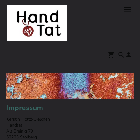
Impressum
Kerstin Holtz-Gielchen
Handtat
Alt Breinig 79
52223 Stolberg