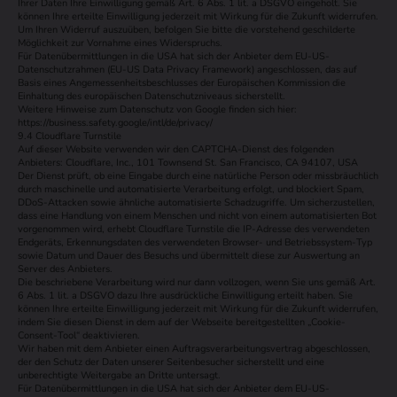
Ihrer Daten Ihre Einwilligung gemäß Art. 6 Abs. 1 lit. a DSGVO eingeholt. Sie
können Ihre erteilte Einwilligung jederzeit mit Wirkung für die Zukunft widerrufen.
Um Ihren Widerruf auszuüben, befolgen Sie bitte die vorstehend geschilderte
Möglichkeit zur Vornahme eines Widerspruchs.
Für Datenübermittlungen in die USA hat sich der Anbieter dem EU-US-
Datenschutzrahmen (EU-US Data Privacy Framework) angeschlossen, das auf
Basis eines Angemessenheitsbeschlusses der Europäischen Kommission die
Einhaltung des europäischen Datenschutzniveaus sicherstellt.
Weitere Hinweise zum Datenschutz von Google finden sich hier:
https://business.safety.google/intl/de/privacy/
9.4 Cloudflare Turnstile
Auf dieser Website verwenden wir den CAPTCHA-Dienst des folgenden
Anbieters: Cloudflare, Inc., 101 Townsend St. San Francisco, CA 94107, USA
Der Dienst prüft, ob eine Eingabe durch eine natürliche Person oder missbräuchlich
durch maschinelle und automatisierte Verarbeitung erfolgt, und blockiert Spam,
DDoS-Attacken sowie ähnliche automatisierte Schadzugriffe. Um sicherzustellen,
dass eine Handlung von einem Menschen und nicht von einem automatisierten Bot
vorgenommen wird, erhebt Cloudflare Turnstile die IP-Adresse des verwendeten
Endgeräts, Erkennungsdaten des verwendeten Browser- und Betriebssystem-Typ
sowie Datum und Dauer des Besuchs und übermittelt diese zur Auswertung an
Server des Anbieters.
Die beschriebene Verarbeitung wird nur dann vollzogen, wenn Sie uns gemäß Art.
6 Abs. 1 lit. a DSGVO dazu Ihre ausdrückliche Einwilligung erteilt haben. Sie
können Ihre erteilte Einwilligung jederzeit mit Wirkung für die Zukunft widerrufen,
indem Sie diesen Dienst in dem auf der Webseite bereitgestellten „Cookie-
Consent-Tool“ deaktivieren.
Wir haben mit dem Anbieter einen Auftragsverarbeitungsvertrag abgeschlossen,
der den Schutz der Daten unserer Seitenbesucher sicherstellt und eine
unberechtigte Weitergabe an Dritte untersagt.
Für Datenübermittlungen in die USA hat sich der Anbieter dem EU-US-