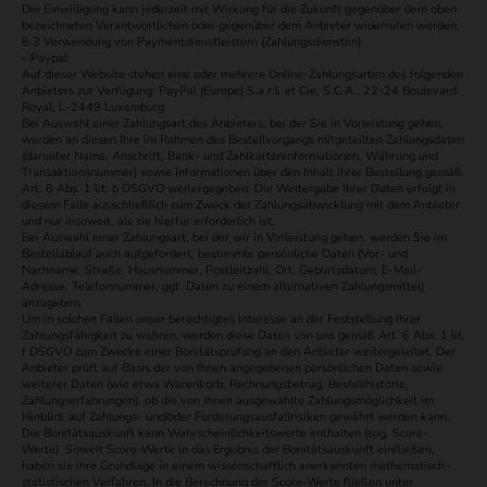
Die Einwilligung kann jederzeit mit Wirkung für die Zukunft gegenüber dem oben
bezeichneten Verantwortlichen oder gegenüber dem Anbieter widerrufen werden.
8.3 Verwendung von Paymentdienstleistern (Zahlungsdiensten)
- Paypal
Auf dieser Website stehen eine oder mehrere Online-Zahlungsarten des folgenden
Anbieters zur Verfügung: PayPal (Europe) S.a.r.l. et Cie, S.C.A., 22-24 Boulevard
Royal, L-2449 Luxemburg
Bei Auswahl einer Zahlungsart des Anbieters, bei der Sie in Vorleistung gehen,
werden an diesen Ihre im Rahmen des Bestellvorgangs mitgeteilten Zahlungsdaten
(darunter Name, Anschrift, Bank- und Zahlkarteninformationen, Währung und
Transaktionsnummer) sowie Informationen über den Inhalt Ihrer Bestellung gemäß
Art. 6 Abs. 1 lit. b DSGVO weitergegeben. Die Weitergabe Ihrer Daten erfolgt in
diesem Falle ausschließlich zum Zweck der Zahlungsabwicklung mit dem Anbieter
und nur insoweit, als sie hierfür erforderlich ist.
Bei Auswahl einer Zahlungsart, bei der wir in Vorleistung gehen, werden Sie im
Bestellablauf auch aufgefordert, bestimmte persönliche Daten (Vor- und
Nachname, Straße, Hausnummer, Postleitzahl, Ort, Geburtsdatum, E-Mail-
Adresse, Telefonnummer, ggf. Daten zu einem alternativen Zahlungsmittel)
anzugeben.
Um in solchen Fällen unser berechtigtes Interesse an der Feststellung Ihrer
Zahlungsfähigkeit zu wahren, werden diese Daten von uns gemäß Art. 6 Abs. 1 lit.
f DSGVO zum Zwecke einer Bonitätsprüfung an den Anbieter weitergeleitet. Der
Anbieter prüft auf Basis der von Ihnen angegebenen persönlichen Daten sowie
weiterer Daten (wie etwa Warenkorb, Rechnungsbetrag, Bestellhistorie,
Zahlungserfahrungen), ob die von Ihnen ausgewählte Zahlungsmöglichkeit im
Hinblick auf Zahlungs- und/oder Forderungsausfallrisiken gewährt werden kann.
Die Bonitätsauskunft kann Wahrscheinlichkeitswerte enthalten (sog. Score-
Werte). Soweit Score-Werte in das Ergebnis der Bonitätsauskunft einfließen,
haben sie ihre Grundlage in einem wissenschaftlich anerkannten mathematisch-
statistischen Verfahren. In die Berechnung der Score-Werte fließen unter