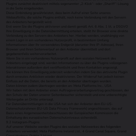
Plugins zunächst deaktiviert mittels sogenannter „2-Klick“- oder „Shariff“-Lösung
in die Seite eingebunden.
Diese Einbindung gewährleistet, dass beim Aufruf einer Seite unseres
Webauftritts, die solche Plugins enthält, noch keine Verbindung mit den Servern
des Anbieters hergestellt wird.
Erst wenn Sie die Plugins aktivieren und damit gemäß Art. 6 Abs. 1 lit. a DSGVO
Ihre Einwilligung in die Datenübermittlung erteilen, stellt Ihr Browser eine direkte
Verbindung zu den Servern des Anbieters her. Hierbei werden, unabhängig von
einem Login in ein vorhandenes Nutzerprofil, in bestimmtem Umfang
Informationen über Ihr verwendetes Endgerät (darunter Ihre IP-Adresse), Ihren
Browser und Ihren Seitenverlauf an den Anbieter übermittelt und dort
gegebenenfalls weiterverarbeitet.
Wenn Sie in ein vorhandenes Nutzerprofil auf dem sozialen Netzwerk des
Anbieters eingeloggt sind, werden Informationen zu über die Plugins vollzogenen
Interaktionen außerdem dort veröffentlicht und Ihren Kontakten angezeigt.
Sie können Ihre Einwilligung jederzeit widerrufen indem Sie das aktivierte Plugin
durch erneutes Anklicken wieder deaktivieren. Der Widerruf hat jedoch keinen
Einfluss auf die Daten, die bereits an den Anbieter übertragen wurden.
Daten können zudem übertragen werden an: Meta Platforms Inc., USA
Wir haben mit dem Anbieter einen Auftragsverarbeitungsvertrag geschlossen, der
den Schutz der Daten unserer Seitenbesucher sicherstellt und eine unberechtigte
Weitergabe an Dritte untersagt.
Für Datenübermittlungen in die USA hat sich der Anbieter dem EU-US-
Datenschutzrahmen (EU-US Data Privacy Framework) angeschlossen, das auf
Basis eines Angemessenheitsbeschlusses der Europäischen Kommission die
Einhaltung des europäischen Datenschutzniveaus sicherstellt.
9.2 Instagram-Plugins
Auf unserer Website werden Plugins des sozialen Netzwerkes des folgenden
Anbieters verwendet: Meta Platforms Ireland Ltd., 4 Grand Canal Square, Grand
Canal Harbour, Dublin 2 Irland