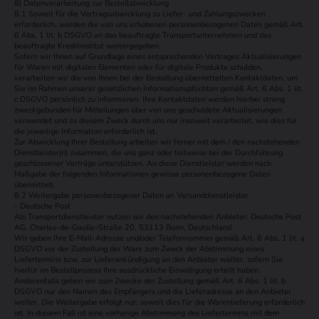
8) Datenverarbeitung zur Bestellabwicklung
8.1 Soweit für die Vertragsabwicklung zu Liefer- und Zahlungszwecken
erforderlich, werden die von uns erhobenen personenbezogenen Daten gemäß Art.
6 Abs. 1 lit. b DSGVO an das beauftragte Transportunternehmen und das
beauftragte Kreditinstitut weitergegeben.
Sofern wir Ihnen auf Grundlage eines entsprechenden Vertrages Aktualisierungen
für Waren mit digitalen Elementen oder für digitale Produkte schulden,
verarbeiten wir die von Ihnen bei der Bestellung übermittelten Kontaktdaten, um
Sie im Rahmen unserer gesetzlichen Informationspflichten gemäß Art. 6 Abs. 1 lit.
c DSGVO persönlich zu informieren. Ihre Kontaktdaten werden hierbei streng
zweckgebunden für Mitteilungen über von uns geschuldete Aktualisierungen
verwendet und zu diesem Zweck durch uns nur insoweit verarbeitet, wie dies für
die jeweilige Information erforderlich ist.
Zur Abwicklung Ihrer Bestellung arbeiten wir ferner mit dem / den nachstehenden
Dienstleister(n) zusammen, die uns ganz oder teilweise bei der Durchführung
geschlossener Verträge unterstützen. An diese Dienstleister werden nach
Maßgabe der folgenden Informationen gewisse personenbezogene Daten
übermittelt.
8.2 Weitergabe personenbezogener Daten an Versanddienstleister
- Deutsche Post
Als Transportdienstleister nutzen wir den nachstehenden Anbieter: Deutsche Post
AG, Charles-de-Gaulle-Straße 20, 53113 Bonn, Deutschland
Wir geben Ihre E-Mail-Adresse und/oder Telefonnummer gemäß Art. 6 Abs. 1 lit. a
DSGVO vor der Zustellung der Ware zum Zweck der Abstimmung eines
Liefertermins bzw. zur Lieferankündigung an den Anbieter weiter, sofern Sie
hierfür im Bestellprozess Ihre ausdrückliche Einwilligung erteilt haben.
Anderenfalls geben wir zum Zwecke der Zustellung gemäß Art. 6 Abs. 1 lit. b
DSGVO nur den Namen des Empfängers und die Lieferadresse an den Anbieter
weiter. Die Weitergabe erfolgt nur, soweit dies für die Warenlieferung erforderlich
ist. In diesem Fall ist eine vorherige Abstimmung des Liefertermins mit dem